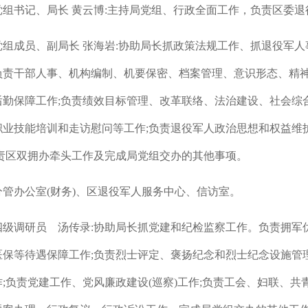
党组书记、局长 黄云博:主持局党组、行政全面工作，负责区委
党组成员、副局长 张海岩:协助局长抓政策法规工作、抓退役军
负责干部人事、机构编制、机要保密、档案管理、意识形态、精
后勤保障工作;负责绩效目标管理、改革联络、法治建设、社会综合
职业技能培训和走访慰问等工作;负责退役军人政治思想和权益维护
负责区双拥办牵头工作及完成局党组交办的其他事项。
分管办公室(财务)、区退役军人服务中心、信访室。
四级调研员 汤传录:协助局长抓党建和纪检监察工作。负责拥军
医保等待遇保障工作;负责烈士评定、褒扬纪念和烈士纪念设施管
;负责党建工作、党风廉政建设(巡察)工作;负责工会、妇联、共