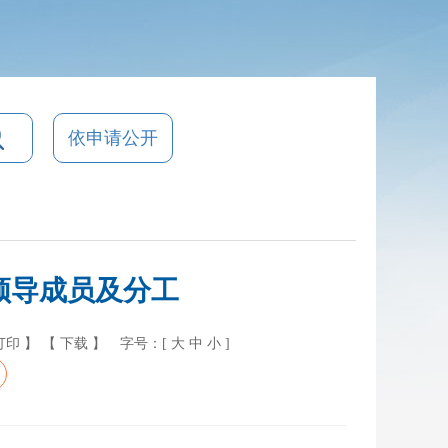
依申请公开
领导成员及分工
打印 】
【 下载 】
字号：[
大
中
小
]