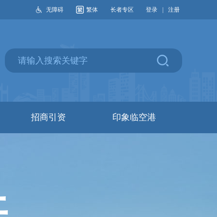
无障碍
繁体
长者专区
登录
|
注册
招商引资
印象临空港
开