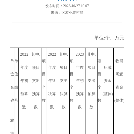
发布时间：2023-10-27 10:07
来源：区农业农村局
单位:个、万元
2022
其中:
2022
其中:
2023
其中:
单
单
项
项
项
收回
年度
项目
年度
项目
年度
项目
压减
位
位
目
目
目
闲置
压减
年初
支出
年终
支出
年初
支出
资金
名
编
个
个
个
资金
(项
预算
预算
决算
决算
预算
预算
(整体)
称
号
数
数
数
(整体)
数
数
数
数
数
数
农
业