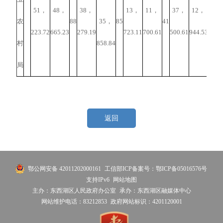
51，
48，
38，
13，
11，
37，
12，
农
88
35，
85
41
3696
223.72
665.23
279.19
723.11
700.61
500.61
944.53
村
858.84
局
返回
鄂公网安备 42011202000161
工信部ICP备案号：鄂ICP备05016576号
支持IPv6
网站地图
主办：东西湖区人民政府办公室
承办：东西湖区融媒体中心
网站维护电话：83212853
政府网站标识：4201120001