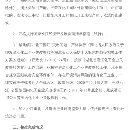
录》，严格磷化工项目准入条件。禁止新增限制类（搬迁改造升级项目
除外）、淘汰类项目产能。严禁在化工园区外新建磷化工项目，正在审
批的，依法停止审批；已批复未开工的和已开工未投产的，依法停止建
设。
2．严格执行国家长江经济带发展负面清单指南（试行）。
3．聚焦解决“化工围江”突出问题，严格执行《湖北省人民政府关于
印发沿江化工企业关改搬转等湖北长江大保护十大标志性战役相关工作
方案的通知》（鄂政发〔2018〕24号），按照《湖北省沿江化工企业关
改搬转方案》工作部署，积极推进沿江化工企业关改搬转工作。凡不符
合规划区划或者安全环保条件、存在环境污染风险的现有化工企业，一
律实施关停或者迁入合规园区、改造升级。2020年12月底之前，完成沿
江1公里范围内化工企业关改搬转工作；2025年12月底之前，完成沿江
15公里范围内化工企业关改搬转工作。
4．加大沿江重化工及造纸行业环境监管力度，依法依规严厉查处环
境违法问题。
三、整改完成情况