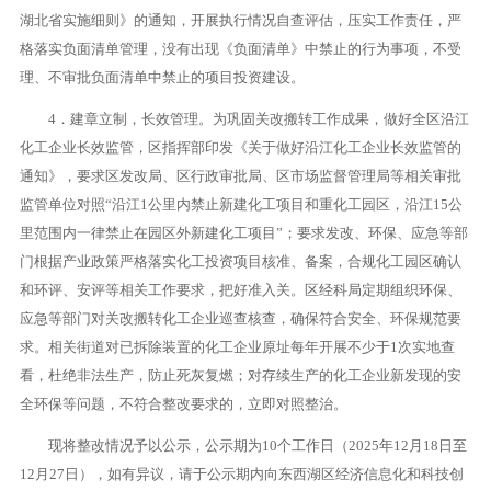
湖北省实施细则》的通知，开展执行情况自查评估，压实工作责任，严
格落实负面清单管理，没有出现《负面清单》中禁止的行为事项，不受
理、不审批负面清单中禁止的项目投资建设。
4．建章立制，长效管理。为巩固关改搬转工作成果，做好全区沿江
化工企业长效监管，区指挥部印发《关于做好沿江化工企业长效监管的
通知》，要求区发改局、区行政审批局、区市场监督管理局等相关审批
监管单位对照“沿江1公里内禁止新建化工项目和重化工园区，沿江15公
里范围内一律禁止在园区外新建化工项目”；要求发改、环保、应急等部
门根据产业政策严格落实化工投资项目核准、备案，合规化工园区确认
和环评、安评等相关工作要求，把好准入关。区经科局定期组织环保、
应急等部门对关改搬转化工企业巡查核查，确保符合安全、环保规范要
求。相关街道对已拆除装置的化工企业原址每年开展不少于1次实地查
看，杜绝非法生产，防止死灰复燃；对存续生产的化工企业新发现的安
全环保等问题，不符合整改要求的，立即对照整治。
现将整改情况予以公示，公示期为10个工作日（2025年12月18日至
12月27日），如有异议，请于公示期内向东西湖区经济信息化和科技创