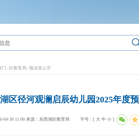
部门
-
区教育局
-
预决算公开
湖区径河观澜启辰幼儿园2025年度
4-30 11:00
来源：东西湖区教育局
字号：[
大
中
小
]