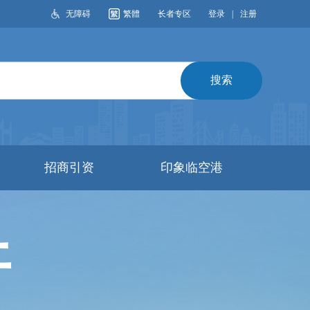
无障碍
繁體
长者专区
登录
|
注册
搜索
招商引资
印象临空港
开