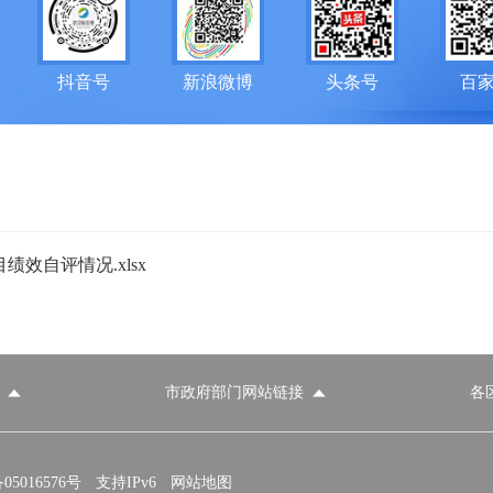
抖音号
新浪微博
头条号
百
效自评情况.xlsx
市政府部门网站链接
各
政府部门网站
各区政府部门网站
推荐访问网站
国家发展和改革委员会
教育部
5016576号
支持IPv6
网站地图