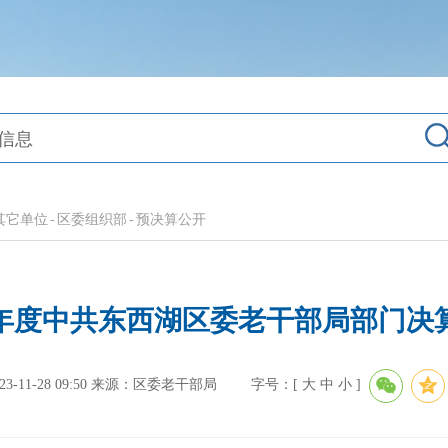
其它单位
-
区委组织部
-
预决算公开
22年度中共东西湖区委老干部局部门决
11-28 09:50
来源：区委老干部局
字号：[
大
中
小
]