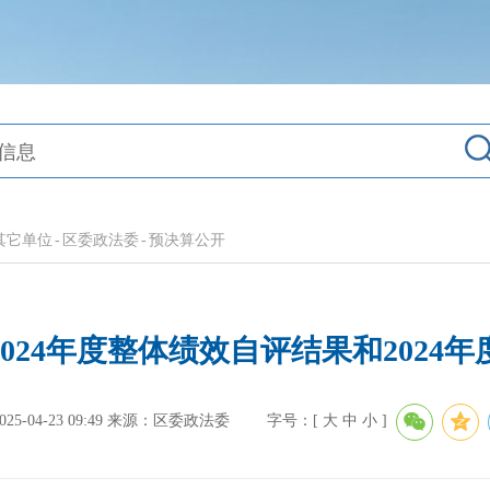
其它单位
-
区委政法委
-
预决算公开
024年度整体绩效自评结果和2024
-04-23 09:49
来源：区委政法委
字号：[
大
中
小
]