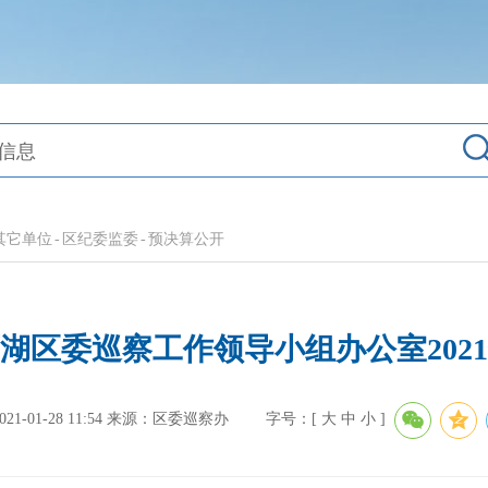
其它单位
-
区纪委监委
-
预决算公开
湖区委巡察工作领导小组办公室202
-01-28 11:54
来源：区委巡察办
字号：[
大
中
小
]