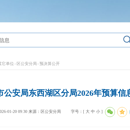
其它单位
-
区公安分局
-
预决算公开
市公安局东西湖区分局2026年预算信
-01-20 09:30
来源：区公安分局
字号：[
大
中
小
]