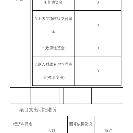
4.其他资金
0
5.上级专项转移支付资
0
金
6.政府性基金
0
7.纳入财政专户管理资
0
金(教卫专用)
项目支出明细测算
经济科目名
测算依据及说
金额
备注