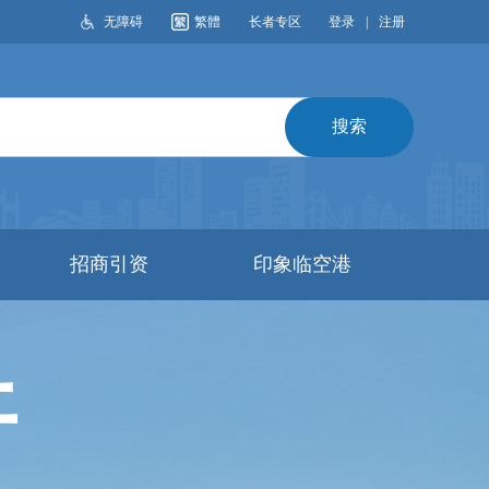
无障碍
繁體
长者专区
登录
|
注册
搜索
招商引资
印象临空港
开