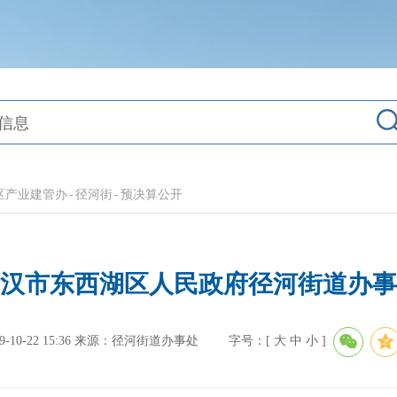
区产业建管办
-
径河街
-
预决算公开
度武汉市东西湖区人民政府径河街道办
0-22 15:36
来源：径河街道办事处
字号：[
大
中
小
]