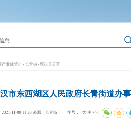
区产业建管办
-
长青街
-
预决算公开
度武汉市东西湖区人民政府长青街道办
21-11-09 11:20
来源：长青街
字号：[
大
中
小
]