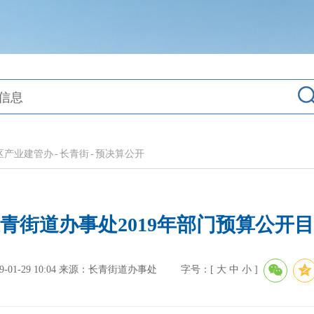
区产业建管办
-
长青街
-
预决算公开
青街道办事处2019年部门预算公开
1-29 10:04
来源：长青街道办事处
字号：[
大
中
小
]