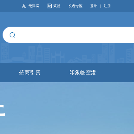
无障碍
繁體
长者专区
登录
|
注册
搜索
招商引资
印象临空港
开