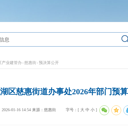
区产业建管办
-
慈惠街
-
预决算公开
湖区慈惠街道办事处2026年部门预
26-01-16 14:54
来源：慈惠街
字号：[
大
中
小
]