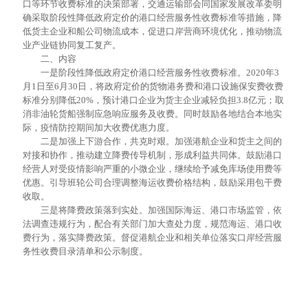
口等环节收费标准的决策部署，交通运输部会同国家发展改革委明
确采取阶段性降低政府定价的港口经营服务性收费标准等措施，降
低货主企业和船公司物流成本，促进口岸营商环境优化，推动物流
业产业链协同复工复产。
二、内容
一是阶段性降低政府定价港口经营服务性收费标准。2020年3
月1日至6月30日，将政府定价的货物港务费和港口设施保安费收费
标准分别降低20%，预计港口企业为货主企业减轻负担3.8亿元；取
消非油轮货船强制应急响应服务及收费。同时鼓励各地结合本地实
际，疫情防控期间加大收费优惠力度。
二是加强上下游合作，共克时艰。加强港航企业和货主之间的
对接和协作，推动建立降费传导机制，形成利益共同体。鼓励港口
经营人对受疫情影响严重的小微企业，继续给予减免库场使用费等
优惠。引导班轮公司合理调整海运收费价格结构，鼓励采用包干费
收取。
三是将降费政策落到实处。加强国际海运、港口市场监管，依
法调查违规行为，配合有关部门加大查处力度，规范海运、港口收
费行为，落实降费政策。督促港航企业和相关单位落实口岸经营服
务性收费目录清单和公示制度。