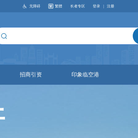
无障碍
繁體
长者专区
登录
|
注册
搜索
招商引资
印象临空港
开