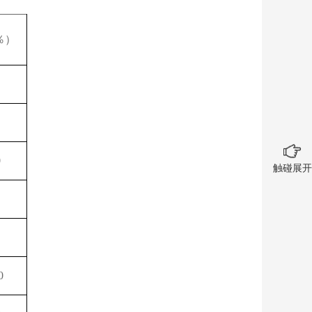
％）
0
触碰展开
0