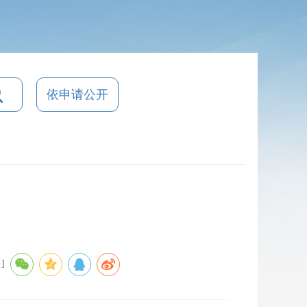
依申请公开
）
]