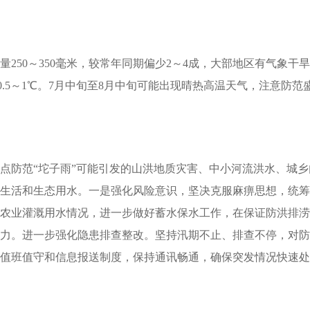
降水量250～350毫米，较常年同期偏少2～4成，大部地区有气
高0.5～1℃。7月中旬至8月中旬可能出现晴热高温天气，注意
点防范“坨子雨”可能引发的山洪地质灾害、中小河流洪水、城
生活和生态用水。一是强化风险意识，坚决克服麻痹思想，统筹
农业灌溉用水情况，进一步做好蓄水保水工作，在保证防洪排涝
力。进一步强化隐患排查整改。坚持汛期不止、排查不停，对防
、值班值守和信息报送制度，保持通讯畅通，确保突发情况快速