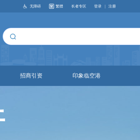
无障碍
繁體
长者专区
登录
|
注册
搜索
招商引资
印象临空港
开