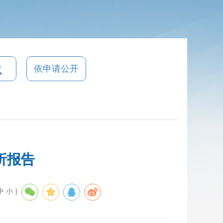
依申请公开
析报告
中
小
]