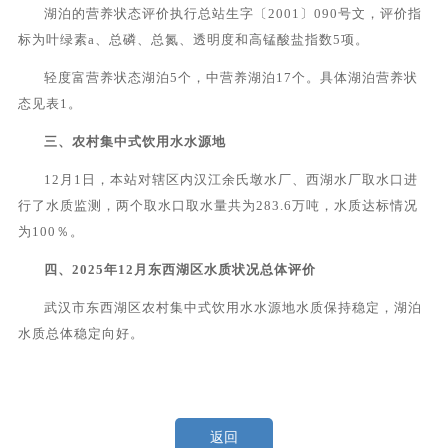
湖泊的营养状态评价执行总站生字〔2001〕090号文，评价指
标为叶绿素a、总磷、总氮、透明度和高锰酸盐指数5项。
轻度富营养状态湖泊5个，中营养湖泊17个。具体湖泊营养状
态见表1。
三、
农村集中式饮用水水源地
12
月
1
日，
本
站对
辖区内
汉江余氏墩水厂、西湖水厂
取水口
进
行了
水质
监测，
两个
取水口取水量共为
283.6
万吨，水质达标情况
为100％。
四、
20
25
年
12
月东西湖区水质状况总体评价
武汉市东西湖区农村集中式饮用水水源地水质保持稳定
，湖泊
水质总体稳定向好
。
返回