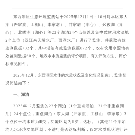
东西湖区
生态
环境监测站于
2025
年
12
月
1日－10日
对
本区
东大
湖（严家渡、工棚山、李家墩）、甘家教
（湖心）
、幺教湖
（湖
心）
、北晒湖
（湖心）等22个湖泊24个点位以及
集中式饮用水源地
2
个点位（汉江余氏墩水厂、西湖水厂）
进行了监测
。
共获
取
有效
监测数据
732
个，
其中
湖泊
有效监测数据
672个
，
农村饮用水源地
有
效监测数据
60
个
。
地表水水质监测的评价项目
、有关
评价方
法、评价
标准见附件。
20
25
年
12
月，东西湖区
水体的水质状况及变化情况
见表
1，
监测情
况
简述如下
：
一、
湖泊
20
25
年
12
月监测的
22
个湖泊（
1个重点湖泊、21个非重点湖
泊
）
24
个点位，
重点湖泊：
东大湖（严家渡、工棚山、李家墩）
3
个
点位平均水质为Ⅲ类，功能区划为Ⅲ类，
达标
。
（其他
21个湖泊
均无水环境功能区划，不进行是否达标判断，仅对水质现状进行评