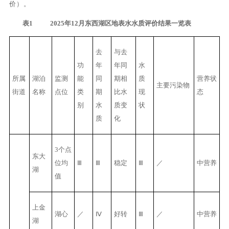
价
）
。
表1 20
25
年
12
月东西湖区地表水水质评价结果一览表
去
与去
功
年
年同
水
所属
湖泊
监测
能
同
期相
质
营养状
主要污染物
街道
名称
点位
类
期
比水
现
态
别
水
质变
状
质
化
3个点
东大
位均
Ⅲ
Ⅲ
稳定
Ⅲ
／
中营养
湖
值
上金
湖心
／
Ⅳ
好转
Ⅲ
／
中营养
湖