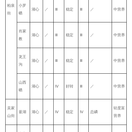
柏
泉
小罗
湖心
／
Ⅲ
稳定
Ⅲ
／
中营养
街
晒
肖家
湖心
／
Ⅲ
稳定
Ⅲ
／
中营养
教
龙王
湖心
／
Ⅲ
稳定
Ⅲ
／
中营养
沟
山西
湖心
／
Ⅳ
好转
Ⅲ
／
中营养
晒
吴家
轻度富
釜湖
湖心
／
Ⅳ
稳定
Ⅳ
总磷
山街
营养