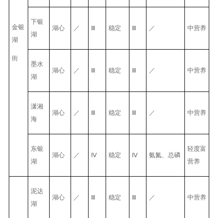
下银
金
银
湖心
／
Ⅲ
稳定
Ⅲ
／
中营养
湖
湖
街
墨水
湖心
／
Ⅲ
稳定
Ⅲ
／
中营养
湖
潇湘
湖心
／
Ⅲ
稳定
Ⅲ
／
中营养
海
东银
轻度富
湖心
／
Ⅳ
稳定
Ⅳ
氨氮、总磷
湖
营养
泥达
湖心
／
Ⅲ
稳定
Ⅲ
／
中营养
湖