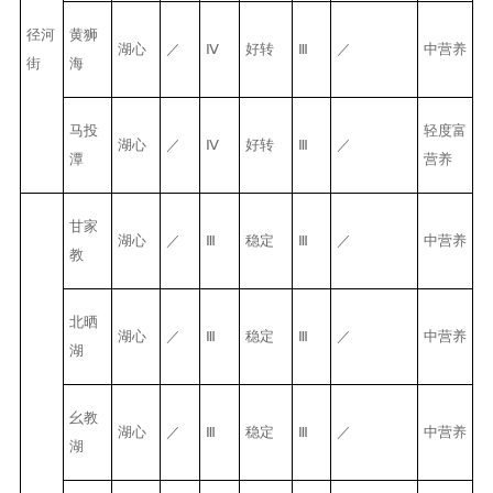
径河
黄狮
湖心
／
Ⅳ
好转
Ⅲ
／
中营养
街
海
马投
轻度富
湖心
／
Ⅳ
好转
Ⅲ
／
潭
营养
甘家
湖心
／
Ⅲ
稳定
Ⅲ
／
中营养
教
北晒
湖心
／
Ⅲ
稳定
Ⅲ
／
中营养
湖
幺教
湖心
／
Ⅲ
稳定
Ⅲ
／
中营养
湖