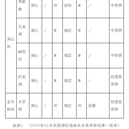
李家
湖心
／
Ⅳ
好转
Ⅲ
／
中营养
教
王龙
湖心
／
Ⅲ
稳定
Ⅲ
／
中营养
湖
东山
街
杨四
湖心
／
Ⅲ
稳定
Ⅲ
／
中营养
泾
巨龙
轻度富
湖心
／
Ⅲ
稳定
Ⅲ
／
湖
营养
走马
月牙
轻度富
湖心
／
Ⅳ
稳定
Ⅳ
总磷
岭街
湖
营养
由表1 《2025年12月东西湖区地表水水质评价结果一览表》