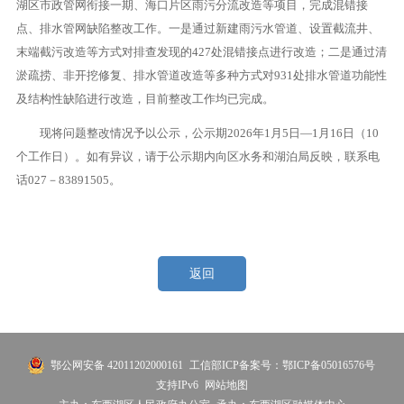
湖区市政管网衔接一期、海口片区雨污分流改造等项目，完成混错接
点、排水管网缺陷整改工作。一是通过新建雨污水管道、设置截流井、
末端截污改造等方式对排查发现的427处混错接点进行改造；二是通过清
淤疏捞、非开挖修复、排水管道改造等多种方式对931处排水管道功能性
及结构性缺陷进行改造，目前整改工作均已完成。
现将问题整改情况予以公示，公示期2026年1月5日—1月16日（10
个工作日）。如有异议，请于公示期内向区水务和湖泊局反映，联系电
话027－83891505。
返回
鄂公网安备 42011202000161
工信部ICP备案号：鄂ICP备05016576号
支持IPv6
网站地图