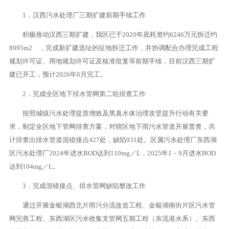
1．汉西污水处理厂三期扩建前期手续工作
积极推动汉西三期扩建，我区已于2020年底耗资约6246万元拆迁约
8995m2 ，完成新扩建选址的征地拆迁工作，并协调配合办理完成工程
规划许可证、用地规划许可证及核准批复等前期手续，目前汉西三期扩
建已开工，预计2026年6月完工。
2．完成全区地下排水管网第二轮排查工作
按照城镇污水处理提质增效及黑臭水体治理攻坚提升行动有关要
求，制定全区地下管网排查方案，对辖区地下雨污水管道开展普查，共
计排查出排水管道混错接点427处，缺陷931处。区属污水处理厂东西湖
区污水处理厂2024年进水BOD达到110mg／L，2025年1－9月进水BOD
达到104mg／L。
3．完成混错接点、排水管网缺陷整改工作
通过开展金银湖西北片雨污分流改造工程、金银湖南街片区污水管
网完善工程、东西湖区污水收集支管网五期工程（东流港水系）、东西