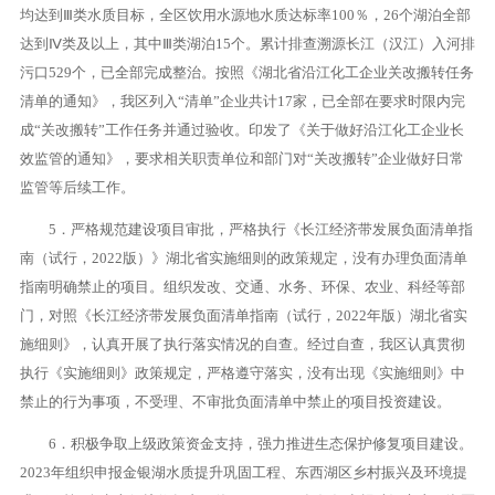
均达到Ⅲ类水质目标，全区饮用水源地水质达标率100％，26个湖泊全部
达到Ⅳ类及以上，其中Ⅲ类湖泊15个。累计排查溯源长江（汉江）入河排
污口529个，已全部完成整治。按照《湖北省沿江化工企业关改搬转任务
清单的通知》，我区列入“清单”企业共计17家，已全部在要求时限内完
成“关改搬转”工作任务并通过验收。印发了《关于做好沿江化工企业长
效监管的通知》，要求相关职责单位和部门对“关改搬转”企业做好日常
监管等后续工作。
5．严格规范建设项目审批，严格执行《长江经济带发展负面清单指
南（试行，2022版）》湖北省实施细则的政策规定，没有办理负面清单
指南明确禁止的项目。组织发改、交通、水务、环保、农业、科经等部
门，对照《长江经济带发展负面清单指南（试行，2022年版）湖北省实
施细则》，认真开展了执行落实情况的自查。经过自查，我区认真贯彻
执行《实施细则》政策规定，严格遵守落实，没有出现《实施细则》中
禁止的行为事项，不受理、不审批负面清单中禁止的项目投资建设。
6．积极争取上级政策资金支持，强力推进生态保护修复项目建设。
2023年组织申报金银湖水质提升巩固工程、东西湖区乡村振兴及环境提