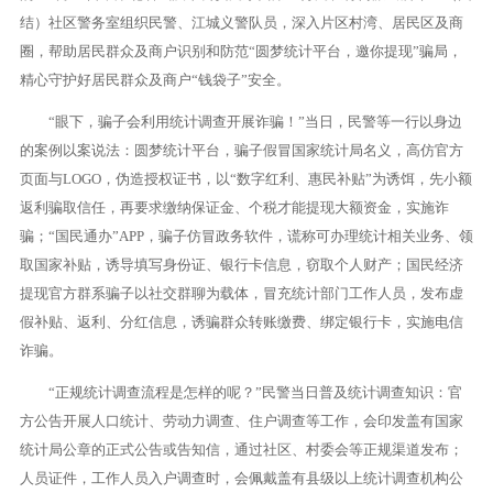
结）社区警务室组织民警、江城义警队员，深入片区村湾、居民区及商
圈，帮助居民群众及商户识别和防范“圆梦统计平台，邀你提现”骗局，
精心守护好居民群众及商户“钱袋子”安全。
“眼下，骗子会利用统计调查开展诈骗！”当日，民警等一行以身边
的案例以案说法：圆梦统计平台，骗子假冒国家统计局名义，高仿官方
页面与LOGO，伪造授权证书，以“数字红利、惠民补贴”为诱饵，先小额
返利骗取信任，再要求缴纳保证金、个税才能提现大额资金，实施诈
骗；“国民通办”APP，骗子仿冒政务软件，谎称可办理统计相关业务、领
取国家补贴，诱导填写身份证、银行卡信息，窃取个人财产；国民经济
提现官方群系骗子以社交群聊为载体，冒充统计部门工作人员，发布虚
假补贴、返利、分红信息，诱骗群众转账缴费、绑定银行卡，实施电信
诈骗。
“正规统计调查流程是怎样的呢？”民警当日普及统计调查知识：官
方公告开展人口统计、劳动力调查、住户调查等工作，会印发盖有国家
统计局公章的正式公告或告知信，通过社区、村委会等正规渠道发布；
人员证件，工作人员入户调查时，会佩戴盖有县级以上统计调查机构公