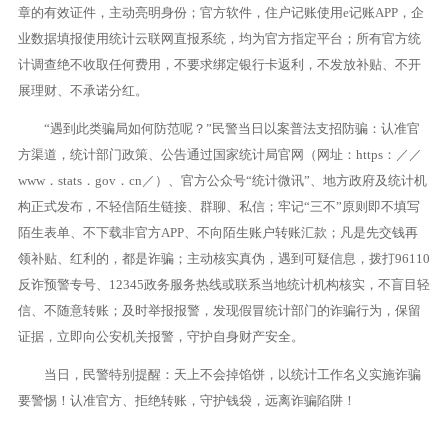
章的有效证件，主动亮明身份；官方软件，住户记账使用e记账APP，企
业数据填报使用统计云联网直报系统，均为官方指定平台；所有官方统
计调查绝不收取任何费用，不要求绑定银行卡返利，不发放补贴、不开
展理财、不承诺分红。
“遇到此类骗局如何防范呢？”民警当日以案普法支招防骗：认准官
方渠道，统计部门政策、公告通过国家统计局官网（网址：https：／／
www．stats．gov．cn／）、官方公众号“统计微讯”、地方政府及统计机
构正式发布，不轻信陌生链接、群聊、私信；牢记“三不”原则即不填写
陌生表单、不下载非官方APP、不向陌生账户转账汇款；凡是先交钱再
领补贴、红利的，都是诈骗；主动核实真伪，遇到可疑信息，拨打96110
反诈预警专号、12345政务服务热线或联系当地统计机构核实，不盲目轻
信、不随意转账；及时举报报警，发现假冒统计部门的诈骗行为，保留
证据，立即向公安机关报警，守护自身财产安全。
当日，民警特别提醒：天上不会掉馅饼，以统计工作名义实施诈骗
要警惕！认准官方、拒绝转账，守护钱袋，远离诈骗陷阱！