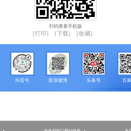
扫码查看手机版
[打印]
[下载]
[收藏]
抖音号
新浪微博
头条号
百
市政府部门网站链接
各