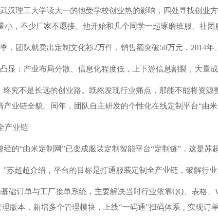
，还在武汉理工大学读大一的他受学校创业热的影响，四处寻找创业
量小，不少厂家不愿接。他开始和几个同学一起琢磨班服、社团
季，团队就卖出定制文化衫2万件，销售额突破50万元，2014年、
凸显：产业布局分散、信息化程度低，上下游信息割裂，大量成
，终究不是长远的创业路。既然发现行业痛点，那能不能将资源整合
清产业链全貌。同年，团队自主研发的个性化在线定制平台“由米
全产业链
曾经的“由米定制网”已变成服装定制智能平台“定制链”，这是苏
队。”苏超超介绍，平台的目标是打通服装定制全产业链，破解行
本为基础订单与工厂接单系统，主要解决当时行业依靠QQ、表格、
合管理版本，新增多个管理模块，上线“一码通”扫码体系，实现订