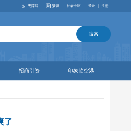
无障碍
繁體
长者专区
登录
|
注册
搜索
招商引资
印象临空港
爽了