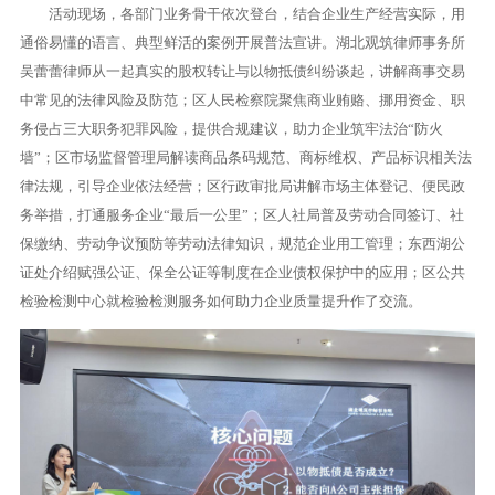
活动现场，各部门业务骨干依次登台，结合企业生产经营实际，用
通俗易懂的语言、典型鲜活的案例开展普法宣讲。湖北观筑律师事务所
吴蕾蕾律师从一起真实的股权转让与以物抵债纠纷谈起，讲解商事交易
中常见的法律风险及防范；区人民检察院聚焦商业贿赂、挪用资金、职
务侵占三大职务犯罪风险，提供合规建议，助力企业筑牢法治“防火
墙”；区市场监督管理局解读商品条码规范、商标维权、产品标识相关法
律法规，引导企业依法经营；区行政审批局讲解市场主体登记、便民政
务举措，打通服务企业“最后一公里”；区人社局普及劳动合同签订、社
保缴纳、劳动争议预防等劳动法律知识，规范企业用工管理；东西湖公
证处介绍赋强公证、保全公证等制度在企业债权保护中的应用；区公共
检验检测中心就检验检测服务如何助力企业质量提升作了交流。