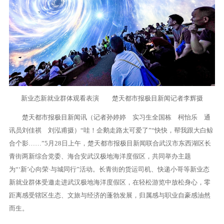
新业态新就业群体观看表演 楚天都市报极目新闻记者李辉摄
楚天都市报极目新闻讯（记者孙婷婷 实习生全国栋 柯怡乐 通
讯员刘佳祺 刘泓甫摄）“哇！企鹅走路太可爱了”“快快，帮我跟大白鲸
合个影……”5月28日上午，楚天都市报极目新闻联合武汉市东西湖区长
青街两新综合党委、海合安武汉极地海洋度假区，共同举办主题
为“‘新’心向荣·与城同行”活动。长青街的货运司机、快递小哥等新业态
新就业群体受邀走进武汉极地海洋度假区，在轻松游览中放松身心，零
距离感受辖区生态、文旅与经济的蓬勃发展，归属感与职业自豪感油然
而生。