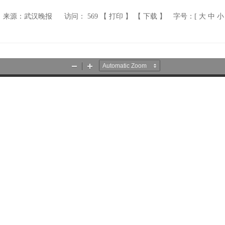
来源：武汉晚报
访问：
569
【 打印 】
【 下载 】
字号：[
大
中
小