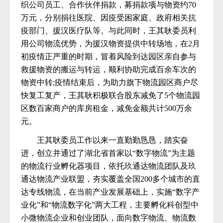
织公司员工、合作伙伴捐款，募捐款项与物资约70
万元，分别捐往医院、因疫受困家庭、政府相关抗
疫部门、援汉医疗队等。与此同时，王其耿委员利
用公司物流优势，为援汉物资提供中转场地，在2月
初疫情正严重的时期，冒着风险到达园区亲自参与
救援物资的搬运与转运，顺利协助完成百余车次的
物资中转;疫情结束后，为助力旗下物流园区商户尽
快复工复产，王其耿积极联合股东减免了5个物流园
区数百家商户的库房租金，减免金额共计500万余
元。
王其耿委员工作以来一直勤勤恳恳，踏实奋
进，创立并通过了湖北省首家以“数字物流”为主题
的物流行业孵化器项目，依托玖通达物流团队及玖
通达物流产业联盟，夯实覆盖全国200多个城市的直
达专线物流，在当前产业发展基础上，实施“数字产
业化”和“物流数字化”两大工程，主要孵化科创型中
小微物流企业和创业团队，面向数字物流、物流数