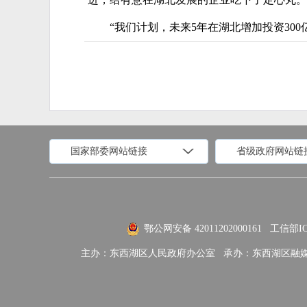
“我们计划，未来5年在湖北增加投资30
国家部委网站链接
省级政府网站链
国家部委网站
省级政府网站
市
外交部
国防部
鄂公网安备 42011202000161
工信部IC
国家民族事务委员会
公安部
主办：东西湖区人民政府办公室
承办：东西湖区融
自然资源部
生态环境部