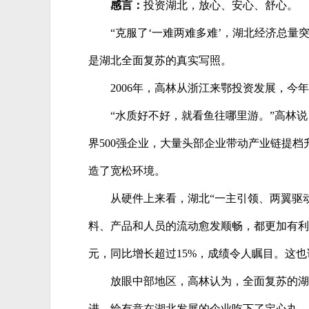
感言：
投资湖北，放心、安心、舒心。
“克服了‘一难两难多难’，湖北经济总量
是湖北全面复苏的真实写照。
2006年，高林从浙江来鄂投资发展，
“水质好不好，就看鱼往哪里游。”高林
界500强企业，大量头部企业带动产业链提档
造了宽松环境。
从硬件上来看，湖北“一主引领、两翼驱动
料、产品和人员的流动愈发顺畅，都更加有利于
元，同比增长超过15%，成绩令人瞩目。这
放眼中部地区，高林认为，全面复苏的湖
进，给有意在湖北发展的企业吃下了定心丸。