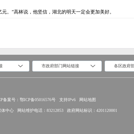
0亿元。”高林说，他坚信，湖北的明天一定会更加美好。
接
市政府部门网站链接
各区政府
政府部门网站
各区政府部门网站
推荐访问网站
国家发展和改革委员会
教育部
P备案号：鄂ICP备05016576号
支持IPv6
网站地图
民政部
司法部
媒体中心
网站维护电话：83212853
政府网站标识：4201120001
住房和城乡建设部
交通运输部