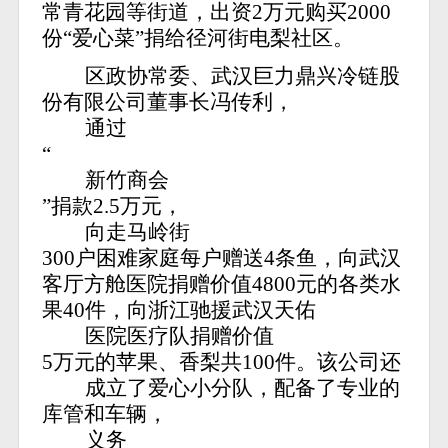
常青花园等街道，出资2万元购买2000
份“爱心菜”捐给径河街电梨社区。
区政协常委、武汉巨力鼎兴冷链股
份有限公司董事长冯传利，
通过
“
新竹商会
”捐款2.5万元，
向走马岭街
300户困难家庭每户赠送4条鱼，向武汉
客厅方舱医院捐赠价值4800元的各类水
果40件，向浙江驰援武汉天佑
医院医疗队捐赠价值
5万元的苹果、香梨共100件。该公司还
成立了爱心小分队，配备了专业的
库管和车辆，
义务