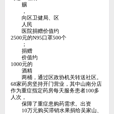
赐
，
向区卫健局、区
人民
医院捐赠价值约
2500元的N95口罩500个
；
捐赠
价值约
1000元的
酒精
两桶，通过区政协机关转送社区。
68家药房坚持开门营业，其中山南分店
作为重症指定药房每天服务患者100多
人次，
保障了重症患购药需求。出资
10万元购买滞销水果捐给吴家山、