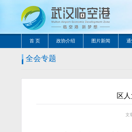
首 页
政协介绍
图片新闻
通
全会专题
区人
文章