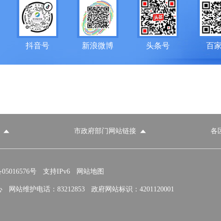
抖音号
新浪微博
头条号
百
市政府部门网站链接
各
政府部门网站
各区政府部门网站
推荐访问网站
国家发展和改革委员会
教育部
5016576号
支持IPv6
网站地图
心
网站维护电话：83212853
政府网站标识：4201120001
民政部
司法部