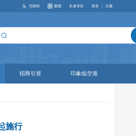
无障碍
繁體
长者专区
登录
|
注册
搜索
招商引资
印象临空港
起施行