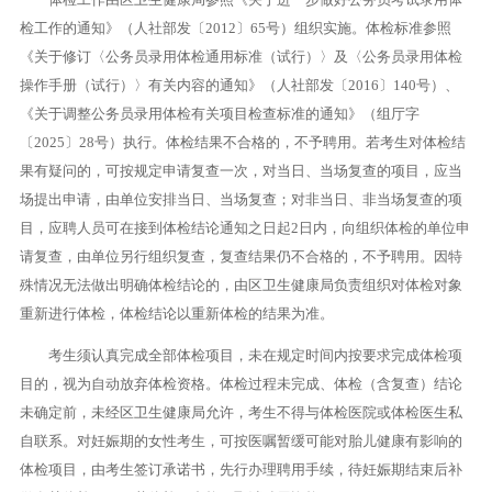
检工作的通知》（人社部发〔2012〕65号）组织实施。体检标准参照
《关于修订〈公务员录用体检通用标准（试行）〉及〈公务员录用体检
操作手册（试行）〉有关内容的通知》（人社部发〔2016〕140号）、
《关于调整公务员录用体检有关项目检查标准的通知》（组厅字
〔2025〕28号）执行。体检结果不合格的，不予聘用。若考生对体检结
果有疑问的，可按规定申请复查一次，对当日、当场复查的项目，应当
场提出申请，由单位安排当日、当场复查；对非当日、非当场复查的项
目，应聘人员可在接到体检结论通知之日起2日内，向组织体检的单位申
请复查，由单位另行组织复查，复查结果仍不合格的，不予聘用。因特
殊情况无法做出明确体检结论的，由区卫生健康局负责组织对体检对象
重新进行体检，体检结论以重新体检的结果为准。
考生须认真完成全部体检项目，未在规定时间内按要求完成体检项
目的，视为自动放弃体检资格。体检过程未完成、体检（含复查）结论
未确定前，未经区卫生健康局允许，考生不得与体检医院或体检医生私
自联系。对妊娠期的女性考生，可按医嘱暂缓可能对胎儿健康有影响的
体检项目，由考生签订承诺书，先行办理聘用手续，待妊娠期结束后补