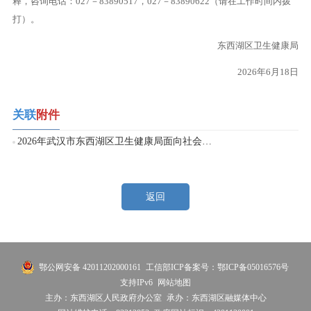
释，咨询电话：027－83890517，027－83890622（请在工作时间内拨
打）。
东西湖区卫生健康局
2026年6月18日
关联
附件
2026年武汉市东西湖区卫生健康局面向社会公开招聘聘用制卫生专技人员岗位一览表.xls
返回
鄂公网安备 42011202000161
工信部ICP备案号：鄂ICP备05016576号
支持IPv6
网站地图
主办：东西湖区人民政府办公室
承办：东西湖区融媒体中心