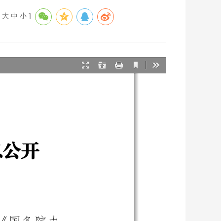
[
大
中
小
]