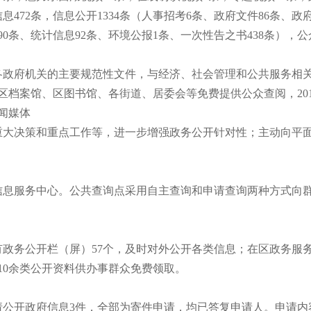
信息472条，信息公开1334条（人事招考6条、政府文件86条、政
0条、统计信息92条、环境公报1条、一次性告之书438条），公
府机关的主要规范性文件，与经济、社会管理和公共服务相关
档案馆、区图书馆、各街道、居委会等免费提供公众查阅，2013
闻媒体
决策和重点工作等，进一步增强政务公开针对性；主动向平面
服务中心。公共查询点采用自主查询和申请查询两种方式向群
务公开栏（屏）57个，及时对外公开各类信息；在区政务服务
10余类公开资料供办事群众免费领取。
请公开政府信息3件，全部为寄件申请，均已答复申请人。申请内