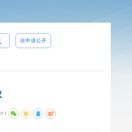
依申请公开
议
小
]