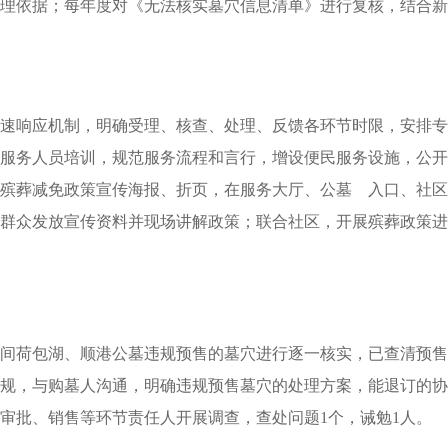
理依据；每年度对《无法核实墓穴信息清单》进行复核，结合新
速响应机制，明确受理、核查、处理、反馈各环节时限，安排专
服务人员培训，规范服务流程和言行，增设便民服务设施，公开
殡葬减免政策宣传海报、折页，在服务大厅、公墓 入口、社区
群众发放宣传资料并现场讲解政策；联合社区，开展殡葬政策进
20年间荷包湖、顺港公墓违规预售的墓穴进行逐一核实，已查清
规，与购墓人沟通，明确违规预售墓穴的处理方案，能退订的协
审批、销售等环节责任人开展调查，查处问题1个，诫勉1人。