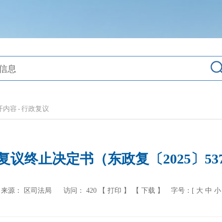
开内容
-
行政复议
复议终止决定书（东政复〔2025〕53
来源： 区司法局
访问：
420
【 打印 】
【 下载 】
字号：[
大
中
小