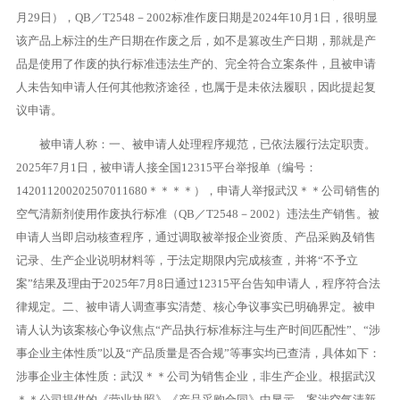
月29日），QB／T2548－2002标准作废日期是2024年10月1日，很明显
该产品上标注的生产日期在作废之后，如不是篡改生产日期，那就是产
品是使用了作废的执行标准违法生产的、完全符合立案条件，且被申请
人未告知申请人任何其他救济途径，也属于是未依法履职，因此提起复
议申请。
被申请人称：一、被申请人处理程序规范，已依法履行法定职责。
2025年7月1日，被申请人接全国12315平台举报单（编号：
142011200202507011680＊＊＊＊），申请人举报武汉＊＊公司销售的
空气清新剂使用作废执行标准（QB／T2548－2002）违法生产销售。被
申请人当即启动核查程序，通过调取被举报企业资质、产品采购及销售
记录、生产企业说明材料等，于法定期限内完成核查，并将“不予立
案”结果及理由于2025年7月8日通过12315平台告知申请人，程序符合法
律规定。二、被申请人调查事实清楚、核心争议事实已明确界定。被申
请人认为该案核心争议焦点“产品执行标准标注与生产时间匹配性”、“涉
事企业主体性质”以及“产品质量是否合规”等事实均已查清，具体如下：
涉事企业主体性质：武汉＊＊公司为销售企业，非生产企业。根据武汉
＊＊公司提供的《营业执照》《产品采购合同》中显示，案涉空气清新