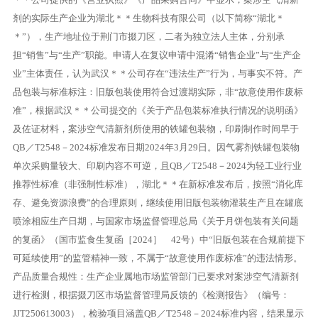
剂的实际生产企业为湖北＊＊生物科技有限公司（以下简称“湖北＊
＊”），生产地址位于荆门市掇刀区，二者为独立法人主体，分别承
担“销售”与“生产”职能。申请人在复议申请中混淆“销售企业”与“生产企
业”主体责任，认为武汉＊＊公司存在“违法生产”行为，与事实不符。产
品包装与标准标注：旧版包装使用符合过渡期实际，非“故意使用作废标
准”，根据武汉＊＊公司提交的《关于产品包装标准执行情况的说明函》
及佐证材料，案涉空气清新剂所使用的铁罐包装物，印刷制作时间早于
QB／T2548－2024标准发布日期2024年3月29日。因气雾剂铁罐包装物
单次采购量较大、印刷内容不可逆，且QB／T2548－2024为轻工业行业
推荐性标准（非强制性标准），湖北＊＊在新标准发布后，按照“消化库
存、避免资源浪费”的合理原则，继续使用旧版包装物灌装生产且在罐底
喷涂相应生产日期，与国家市场监督管理总局《关于月饼包装有关问题
的复函》（国市监食生复函［2024］ 42号）中“旧版包装在合规前提下
可延续使用”的监管精神一致，不属于“故意使用作废标准”的违法情形。
产品质量合规性：生产企业属地市场监管部门已要求对案涉空气清新剂
进行检测，根据掇刀区市场监督管理局反馈的《检测报告》（编号：
JJT250613003），检验项目涵盖QB／T2548－2024标准内容，结果显示