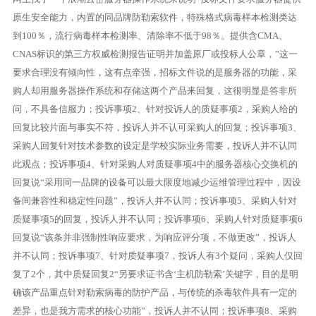
原生安全能力，内置的同品牌防勒索软件，特殊格式病毒样本检测类达
到100％，流行病毒样本检测率、清除率不低于98％。提供含CMA、
CNAS标识的第三方权威检测报告证明并加盖原厂或投标人公章，”这一
要求合理没有倾向性，这有点牵强，招标文件说的是服务器的功能，采
购人却用服务器操作系统和存储这两个产品来回复，这很明显是答非所
问，不具备信服力；投诉事项2、针对投诉人的质疑事项2，采购人给的
回复比较片面与事实不符，投诉人并不认可采购人的回复；投诉事项3、
采购人回复针对技术参数的设定是学校实际业务需要，投诉人并不认同
此观点；投诉事项4、针对采购人对质疑事项4中的服务器核心交换机的
回复说“采用同一品牌的设备可以最大限度地减少运维管理过程中，因设
备间兼容性和稳定性问题”，投诉人并不认同；投诉事项5、采购人针对
质疑事项5的回复，投诉人并不认同；投诉事项6、采购人针对质疑事项6
回复说“该条并非强制性响应要求，为响应评分项，不做更改”，投诉人
并不认同；投诉事项7、针对质疑事项7，投诉人有3个疑问，采购人仅回
复了2个，其中质疑回复2“另要求证书含‘主机防勒索’关键字，目的是明
确该产品重点针对勒索病毒的防护产品，与传统的杀毒软件具有一定的
差异，也是我方需求的核心功能”，投诉人并不认同；投诉事项8、采购