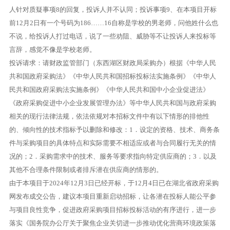
人针对质疑事项8的回复，投诉人并不认同；投诉事项9、在本项目开标
前12月2日有一个号码为186……16自称是学校的男老师，问他姓什么也
不说，给投诉人打过电话，说了一些劝阻、威胁等不让投诉人来投标等
言辞，感觉不像是学校老师。
投诉请求：请财政监管部门（东西湖区财政局采购办）根据《中华人民
共和国政府采购法》《中华人民共和国招标投标法实施条例》《中华人
民共和国政府采购法实施条例》《中华人民共和国中小企业促进法》
《政府采购促进中小企业发展管理办法》等中华人民共和国与政府采购
相关的现行法律法规，依法依规对本招标文件中有以下情形的排他性
的、倾向性的技术指标予以删除和修改：1．设定的资格、技术、商务条
件与采购项目的具体特点和实际需要不相适应或者与合同履行无关的情
况的；2．采购需求中的技术、服务等要求指向特定供应商的；3．以及
其他不合理条件限制或者排斥潜在供应商的情形的。
由于本项目于2024年12月3日已经开标，于12月4日已在湖北省政府采购
网发布成交公告，建议本项目重新启动招标，让各潜在投标人能公平参
与项目良性竞争，促进政府采购项目招标投标活动的有序进行，进一步
落实《国务院办公厅关于聚焦企业关切进一步推动优化营商环境政策落