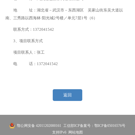
地 址：湖北省－武汉市－东西湖区 吴家山街东吴大道以
南、三秀路以西海林·阳光城2号楼／单元7层1号（6）
联系方式：1372041542
3、项目联系方式
项目联系人：张工
电 话：1372041542
返回
鄂公网安备 42011202000161
工信部ICP备案号：鄂ICP备05016576号
支持IPv6
网站地图