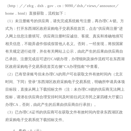
（http：／／zfcg．dxh．gov．cn：9090／dxh／views／announce／
home．html）直接获取，流程如下：
（1）未注册账号的供应商，请先完成系统账号注册，再办理CＡ锁。方
式为：打开东西湖区政府采购电子交易系统首页，点击“供应商注册”进
入网上信息注册填写。供应商注册时应诚信、客观、真实和准确地填写
相关信息，不能弄虚作假或假冒他人名义。否则，一经发现，将按国家
有关规定进行处理，并在有关网站上公示，由此产生的后果由供应商自
己承担。注册完成后可进行CA锁办理，办理细则及操作流程可在东西湖
区政府采购电子交易系统首页右侧“CA办理指南”中查看。
（2）已有登录账号但未办理CA的用户可在获取文件有效时间内（北京
时间、下同）登录“东西湖区政府采购电子交易系统，明确所申请具体项
目标段，直接从网上下载招标文件（注：未办理CA锁的供应商无法网上
投标，请潜在供应商合理安排时间及时前往武汉市民之家四楼大厅窗口
办理CA，否则，由此产生的后果由供应商自行承担）。
（3）已办理CA证书的供应商可在获取文件有效时间内登录东西湖区政
府采购电子交易系统下载招标文件。
4、售价：0（元）