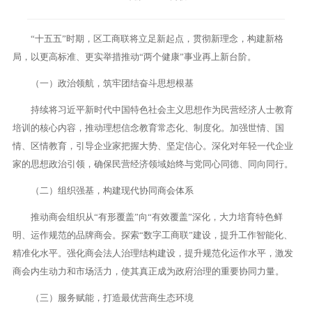
“十五五”时期，区工商联将立足新起点，贯彻新理念，构建新格
局，以更高标准、更实举措推动“两个健康”事业再上新台阶。
（一）政治领航，筑牢团结奋斗思想根基
持续将习近平新时代中国特色社会主义思想作为民营经济人士教育
培训的核心内容，推动理想信念教育常态化、制度化。加强世情、国
情、区情教育，引导企业家把握大势、坚定信心。深化对年轻一代企业
家的思想政治引领，确保民营经济领域始终与党同心同德、同向同行。
（二）组织强基，构建现代协同商会体系
推动商会组织从“有形覆盖”向“有效覆盖”深化，大力培育特色鲜
明、运作规范的品牌商会。探索“数字工商联”建设，提升工作智能化、
精准化水平。强化商会法人治理结构建设，提升规范化运作水平，激发
商会内生动力和市场活力，使其真正成为政府治理的重要协同力量。
（三）服务赋能，打造最优营商生态环境