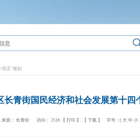
十四五”规划
区长青街国民经济和社会发展第十四
6
来源： 长青街
访问：
2518
【 打印 】
【 下载 】
字号：[
大
中
小