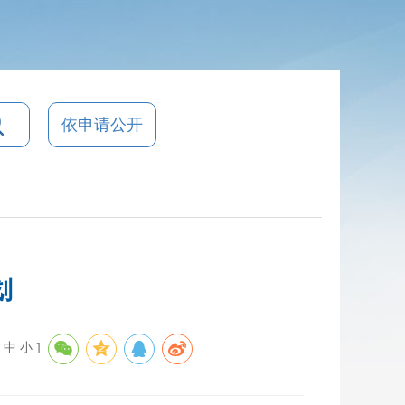
依申请公开
划
中
小
]