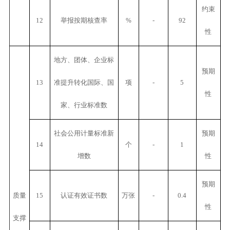
约束
12
举报按期核查率
%
-
92
性
地方、团体、企业标
预期
13
准提升转化国际、国
项
-
5
性
家、行业标准数
社会公用计量标准新
预期
14
个
-
1
增数
性
预期
质量
15
认证有效证书数
万张
-
0.4
性
支撑