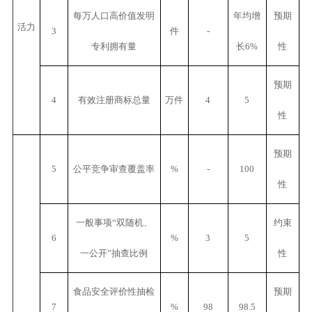
每万人口高价值发明
年均增
预期
活力
3
件
-
专利拥有量
长6%
性
预期
4
有效注册商标总量
万件
4
5
性
预期
5
公平竞争审查覆盖率
%
-
100
性
一般事项“双随机、
约束
6
%
3
5
一公开”抽查比例
性
食品安全评价性抽检
预期
7
%
98
98.5