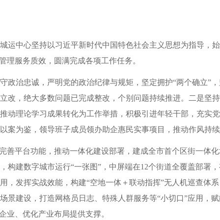
，区城运中心坚持以习近平新时代中国特色社会主义思想为指导，
升管理服务质效，圆满完成各项工作任务。
守政治忠诚，严明党的政治纪律与规矩，坚定拥护“两个确立”，
立改，绝大多数问题已完成整改，个别问题持续推进。二是坚持
推动理论学习成果转化为工作举措，积极引进年轻干部，充实党
以案为鉴，领导班子成员领办助企惠民实事项目，推动作风持续
是完善平台功能，推动一体化建设部署，建成全市首个区街一体化
，构建数字城市运行“一张图”，中屏端在12个街道全覆盖部署
用，发挥实战效能，构建“空地一体＋联动指挥”无人机巡查体
场景建设，打造网格员日志、特殊人群服务等“小切口”应用，
务企业、优化产业布局提供支撑。