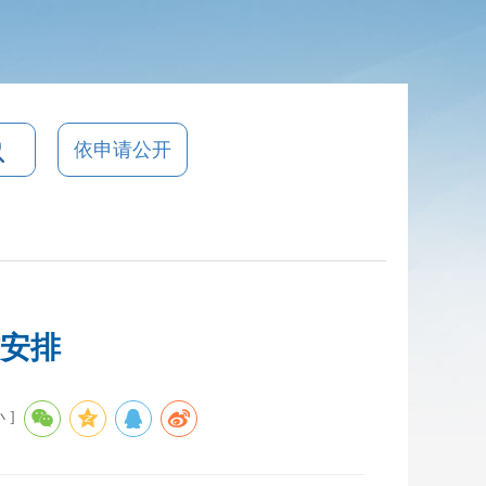
依申请公开
作安排
小
]