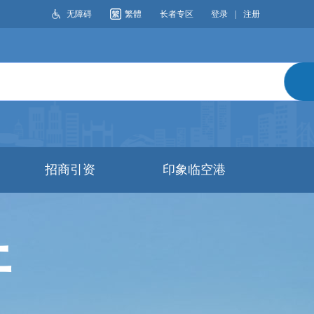
无障碍
繁體
长者专区
登录
|
注册
搜索
招商引资
印象临空港
开